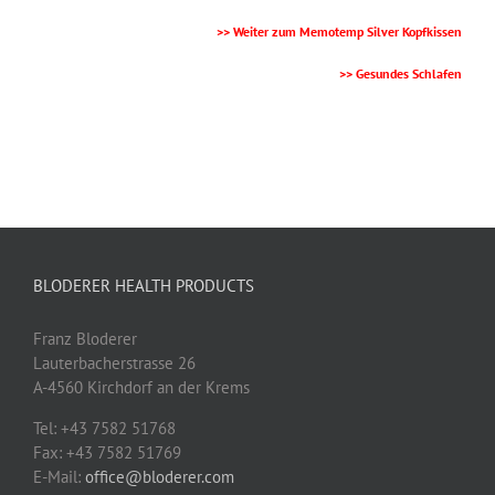
>> Weiter zum Memotemp Silver Kopfkissen
>> Gesundes Schlafen
BLODERER HEALTH PRODUCTS
Franz Bloderer
Lauterbacherstrasse 26
A-4560 Kirchdorf an der Krems
Tel: +43 7582 51768
Fax: +43 7582 51769
E-Mail:
office@bloderer.com