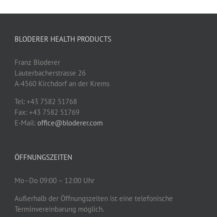
BLODERER HEALTH PRODUCTS
Franz Bloderer
Lauterbacherstrasse 26
A-4560 Kirchdorf an der Krems
Tel: +43 7582 51768
Fax: +43 7582 51769
E-Mail:
office@bloderer.com
ÖFFNUNGSZEITEN
Mo–Do 09:00 – 12:00 Uhr
Außerhalb der Öffnungszeiten ist eine telefonische
Terminvereinbarung möglich.